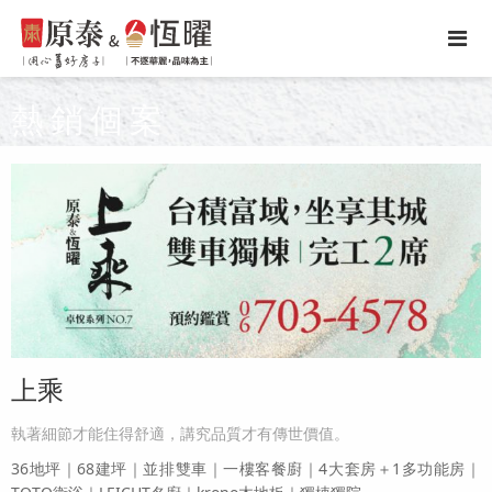
熱銷個案
上乘
執著細節才能住得舒適，講究品質才有傳世價值。
36地坪｜68建坪｜並排雙車｜一樓客餐廚｜4大套房＋1多功能房｜